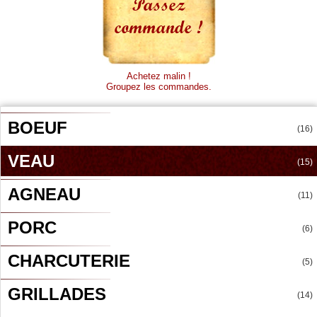
Passez
commande !
Achetez malin !
Groupez les commandes.
BOEUF
(16)
VEAU
(15)
AGNEAU
(11)
PORC
(6)
CHARCUTERIE
(5)
GRILLADES
(14)