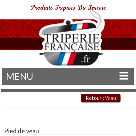
Produits Tripiers Du Terroir
MENU
Boeuf
Veau
Conseils préparation
Nos engagements
Origine & Terroir
Temoignages
Savoir-Faire
GRILLADES
Charcuterie
Contact
Agneau
Porc
Retour :
Veau
Pied de veau