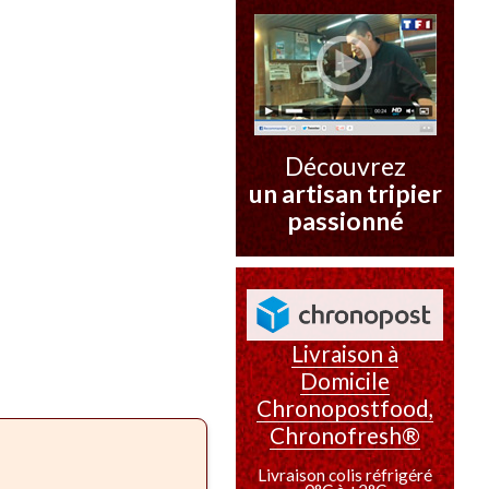
Découvrez
un artisan tripier
passionné
Livraison à
Domicile
Chronopostfood,
Chronofresh®
Livraison colis réfrigéré