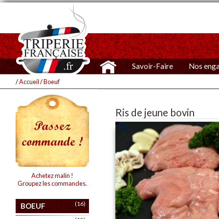
Savoir-Faire
Nos eng
/
Accueil
/
Boeuf
Ris de jeune bovin
Passez
commande !
Achetez malin !
Groupez les commandes.
(16)
BOEUF