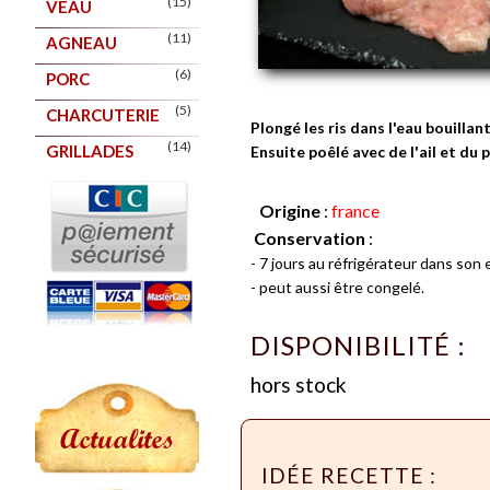
(15)
VEAU
(11)
AGNEAU
(6)
PORC
(5)
CHARCUTERIE
Plongé les ris dans l'eau bouillan
(14)
GRILLADES
Ensuite poêlé avec de l'ail et du p
Origine
:
france
Conservation
:
- 7 jours au réfrigérateur dans son
- peut aussi être congelé.
DISPONIBILITÉ :
hors stock
Actualites
IDÉE RECETTE :