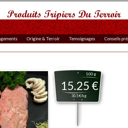
Produits Tripiers Du Terroir
agements
Origine & Terroir
Temoignages
Conseils pr
500 g
15.25 €
30.5 €/kg